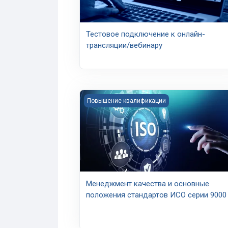
Тестовое подключение к онлайн-
трансляции/вебинару
Course image Менеджмент качества и о
Повышение квалификации
Менеджмент качества и основные
положения стандартов ИСО серии 9000