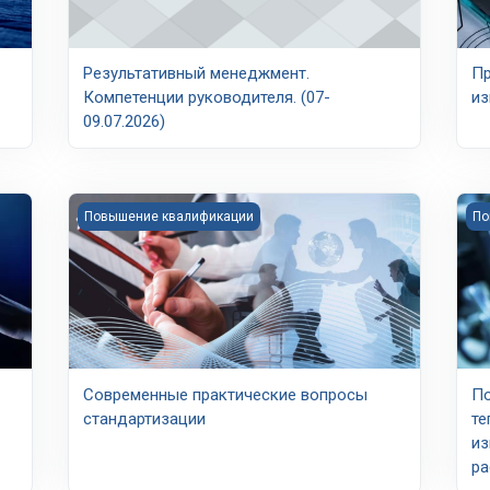
Результативный менеджмент.
Пр
Компетенции руководителя. (07-
из
09.07.2026)
сновные положения стандартов ИСО серии 9000
Course image Современные практические вопросы с
Cou
Повышение квалификации
По
Современные практические вопросы
По
стандартизации
те
из
ра