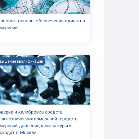
авовые основы обеспечения единства
мерений
тандартизации
rse image Поверка и калибровка средств теплотехнических изм
вышение квалификации
верка и калибровка средств
плотехнических измерений (средств
мерений давления,температуры и
схода). г. Москва