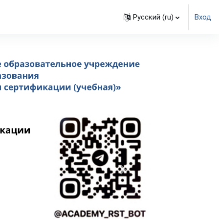
Русский ‎(ru)‎
Вход
Далее