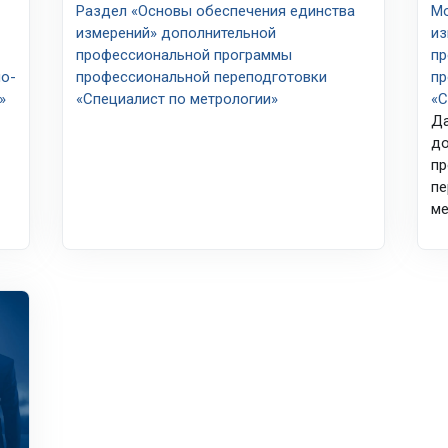
Раздел «Основы обеспечения единства
Мо
измерений» дополнительной
из
профессиональной программы
пр
но-
профессиональной переподготовки
пр
»
«Специалист по метрологии»
«С
Да
до
пр
пе
ме
переподготовка «Специалист по управлению персоналом»