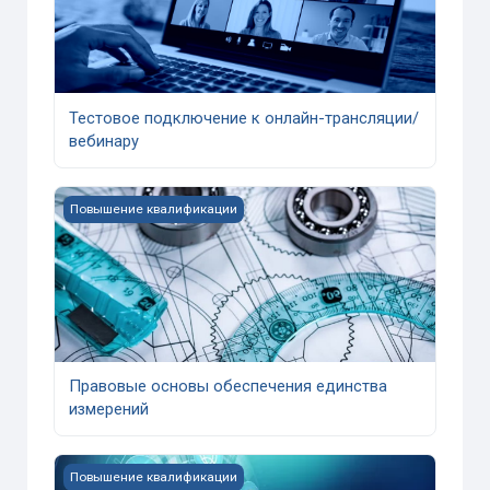
Тестовое подключение к онлайн-трансляции/
вебинару
Course image Правовые основы обеспечения единства
Повышение квалификации
Правовые основы обеспечения единства
измерений
Course image Менеджмент качества и основные положе
Повышение квалификации