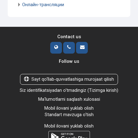
Онлайн-трансляции
Contact us
Follow us
Sayt qo‘llab‑quvvatlashiga murojaat qilish
Siz identifikatsiyadan o'tmadingiz (
Tizimga kirish
)
Ma'lumotlarni saqlash xulosasi
Mobil ilovani yuklab olish
Standart mavzuga o‘tish
Mobil ilovani yuklab olish