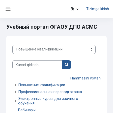
Asosiy mundarijaga o‘tish
Tizimga kirish
Yon panel
Учебный портал ФГАОУ ДПО АСМС
Kurs toifalari
Kursni qidirish
Kursni qidirish
Hammasini yoyish
Повышение квалификации
Профессиональная переподготовка
Электронные курсы для заочного
обучения
Вебинары